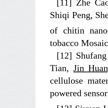
[11] Zhe Ca
Shiqi Peng, Sh
of chitin nano
tobacco Mosaic 
[12] Shufang
Tian,
Jin Hua
cellulose mater
powered sensor