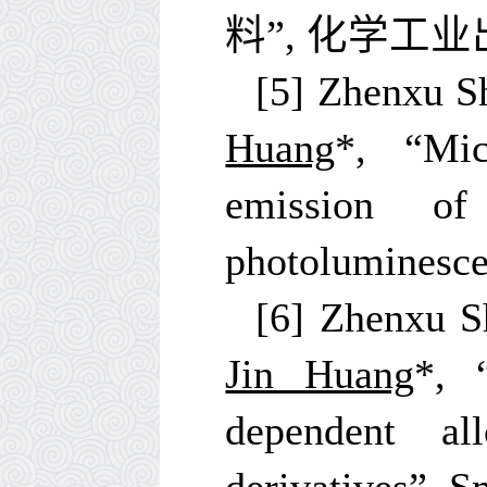
料
”,
化学工业
[5] Zhenxu S
Huang
*, “Mic
emission of
photoluminesce
[6] Zhenxu S
Jin Huang
*
, 
dependent al