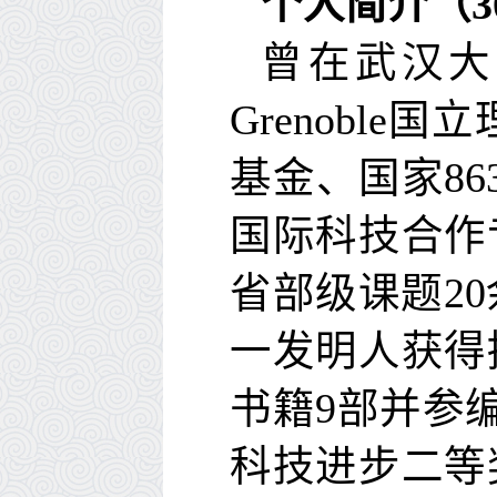
个人简介（
3
曾在武汉大
Grenoble
国立
基金、国家
86
国际科技合作
省部级课题
20
一发明人获得
书籍
9
部并参
科技进步二等