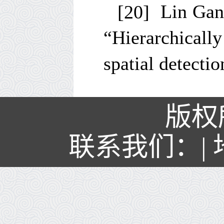
[20]
Lin Gan
“Hierarchicall
spatial detecti
版权
联系我们：| 