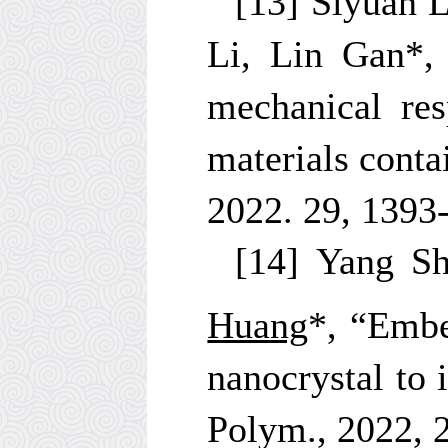
[13] Siyuan 
Li, Lin Gan
*
mechanical res
materials conta
2022. 29, 1393
[14] Yang Sh
Huang
*
, “Emb
nanocrystal to
Polym., 2022,