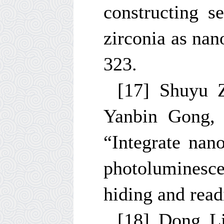
constructing s
zirconia as nan
323.
[17] Shuyu 
Yanbin Gong,
“Integrate nan
photoluminesce
hiding and rea
[18] Dong L