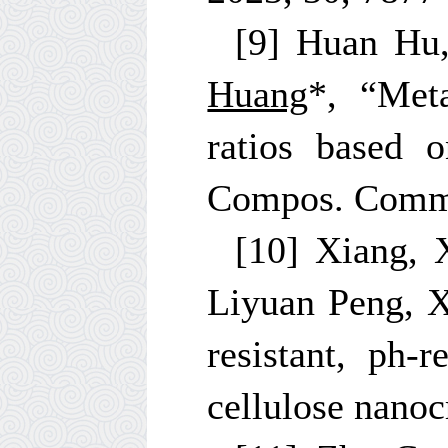
[9] Huan Hu
Huang
*, “Meta
ratios based 
Compos. Comm
[10] Xiang, 
Liyuan Peng, 
resistant, ph
cellulose nanoc