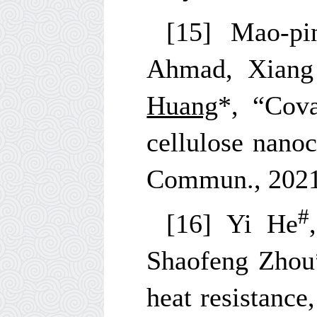
[15] Mao-pi
Ahmad, Xiang
Huang
*, “Cova
cellulose nanoc
Commun., 202
#
[16] Yi He
Shaofeng Zhou
heat resistance