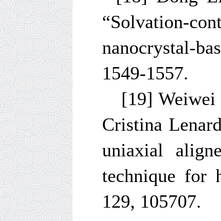
“Solvation-cont
nanocrystal-ba
1549-1557.
[19]
Weiwei 
Cristina Lenar
uniaxial alig
technique for 
129, 105707.