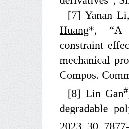
derivatives”, S
[7] Yanan L
Huang
*
, “A s
constraint eff
mechanical prop
Compos. Comm
#
[8] Lin Gan
degradable po
2023,
30
, 7877