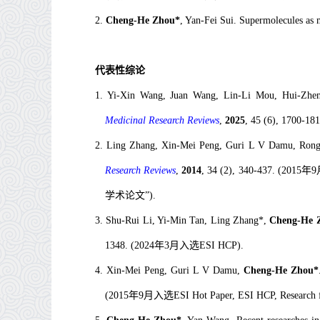
2.
Cheng-He Zhou*
, Yan-Fei Sui. Supermolecules as
代表性综论
1.
Yi-Xin Wang, Juan Wang, Lin-Li Mou, Hui-Zhe
Medicinal Research Reviews
,
2025
, 45 (6), 1700-181
2.
Ling Zhang, Xin-Mei Peng, Guri L V Damu, Rong
Research Reviews
,
2014
,
34 (2), 340-437. 
学术论文”).
3
.
Shu-Rui Li, Yi-Min Tan, Ling Zhang*,
Cheng-He 
1348.
(2024年3月入选ESI HCP).
4
.
Xin-Mei Peng, Guri L V Damu,
Cheng-He Zhou*
(2015年9月入选ESI Hot Paper, ESI HCP, Research 