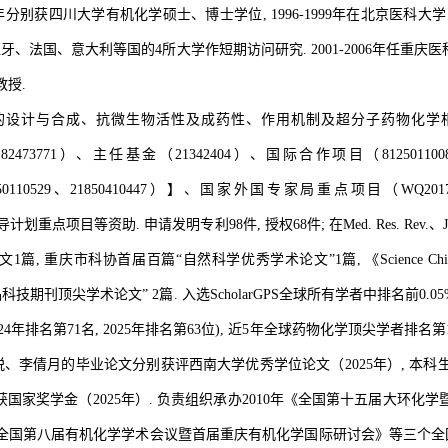
年
分别
获四川大学有机化学硕士、博士学位, 1996-1999年在北京医科大学
、法国、意大利等国的4所大学作短期访问研究. 2001-2006年任重庆医科大
教授.
的设计与合成、抗微生物活性及成药性、作用机制及超分子药物化学相
、
82473771）、
主任基金
（
21342404
）
、国际合作项目
（
81250110
0110529、21850410447
）】、
国家外国专家局重点项目
（
WQ201
先导计划重点项目等
资助.
申请发明专利9
8
件
,
授权6
8
件;
在Med. Res. Rev.、J
1篇,
重庆市科协首届百篇“自然科学优秀学术论文”1篇
,
《Science C
国精品科技期刊顶尖学术论文”
2篇.
入选ScholarGPS全球所有学者中排名前0.05%
 2024年排名第71名, 2025年排名第63位), 近5年全球药物化学顶尖学者排名第
、李倩月的毕业论文分别获评西南大学优秀学位论文（2
025
年）,
本科
获国家奖学金（2025年）.
负责
组织承办2010年《全国第十五届大环化学
《全国第八届有机化学学术会议暨首届重庆有机化学国际研讨会》等三个