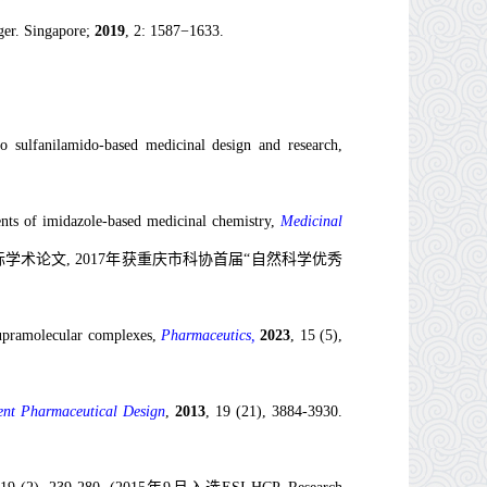
er. Singapore;
2019
, 2: 1587−1633
.
to
s
ulfanilamido-
b
ased
m
edicinal
d
esign and
r
esearch,
ts of imidazole-based medicinal chemistry,
Medicinal
国百篇最具影响国际学术论文, 2017年获重庆市科协首届“自然科学优秀
upramolecular
complexes,
Pharmaceutics,
2023
, 15 (5),
ent Pharmaceutical Design
,
2013
, 19 (21), 3884-3930.