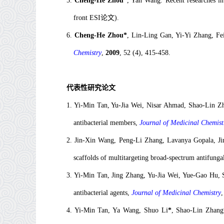
5
.
Cheng-He Zhou*
, Yan Wang. Recent researches in
front ESI论文).
6
.
Cheng-He Zhou*
, Lin-Ling Gan, Yi-Yi Zhang, F
Chemistry
,
2009
, 52 (4), 415-458.
代表性研究论文
1.
Yi-Min Tan, Yu-Jia Wei, Nisar Ahmad, Shao-Lin 
a
ntibacterial
m
embers,
Journal of Medicinal Chemist
2.
Jin-Xin Wang, Peng-Li Zhang, Lavanya Gopala, J
scaffolds of multitargeting broad-spectrum antifunga
3.
Yi-Min Tan, Jing Zhang, Yu-Jia Wei, Yue-Gao Hu,
antibacterial agents,
Journal of Medicinal Chemistry
4.
Yi-Min Tan, Ya Wang, Shuo Li
*
, Shao-Lin Zhang