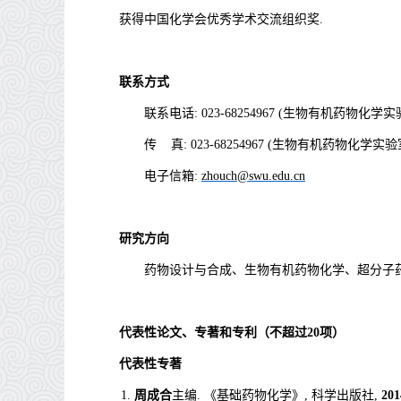
获得中国化学会优秀学术交流组织奖
.
联系方式
联系电话
:
023-68254967
(
生物有机药物化学实
传
真
:
023-68254967
(
生物有机药物化学实验
电子信
箱
:
zhouch@swu.edu.cn
研究方向
药物设计与合成、生物有机药物化学、超分子
代表性论文、专著和专利（不超过20项）
代表性专著
1.
周成合
主编. 《基础药物化学》,
科学出版社,
201