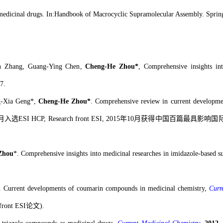
 medicinal drugs. In:Handbook of Macrocyclic Supramolecular Assembly. Spring
n Zhang, Guang-Ying Chen
,
Cheng-He Zhou*
,
Comprehensive
i
nsights
i
n
7.
-Xia Geng*,
Cheng-He Zhou*
. Comprehensive review in current developmen
(2015年9月入选ESI HCP, Research front ESI, 2015年10月获得中
Zhou
*. Comprehensive
insights into
medicinal
researches
in
imidazole-based
s
. Current
developments of
coumarin
compounds in
medicinal
chemistry,
Curr
front ESI论文).