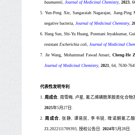
baumannii
,
Journal of Medicinal Chemistry
,
2023
, 6
5
.
Yun-Peng Xie, Sangaraiah Nagarajan, Jiang-Ping
negative bacteria,
Journal of Medicinal Chemistry
,
2
6
.
Hang Sun, Shi-Yu Huang, Ponmani Jeyakkumar, Gui
resistant
Escherichia coli
,
Journal of Medicinal Chem
7.
Jie Wang, Mohammad Fawad Ansari,
Cheng-He 
Journal of Medicinal Chemistry
,
2021
, 64, 7630-764
代表性发明专利
1.
周成合
, 周雪梅, 卢星, 氰乙烯磺酰苯胺类化合物及其制备
2025
年5月27日.
2.
周成合
, 张静, 谭易民, 李书锐, 喹诺酮氰乙酸
ZL2022111709393, 授权公告日:
2024
年5月28日.