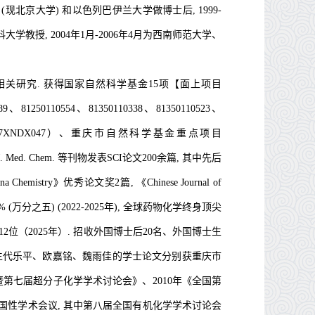
 (现北京大学)
和以色列巴伊兰大学做博士后, 1999-
学教授, 2004年1月-2006年4月为西南师范大学、
关研究.
获
得国家自然科学基金1
5
项
【
面上项目
089、81250110554、81350110338、81350110523、
7XNDX047
）
、重庆市自然科学基金重点项目
. Med. Chem.
等刊物发表SCI论文200
余
篇,
其中先后
hina Chemistry》优秀论文奖2篇,
《Chinese Journal of
 (万分之五) (2022-2025年), 全球药物化学终身顶尖
12位（2
025
年）.
招收外国博士后20名、外国博士生
生
代乐平、欧嘉铭、
魏雨佳
的学士论文分别
获重庆市
暨第七届超分子化学学术讨论会》、2010年《全国第
全国性学术会议
, 其中第八届全国有机化学学术讨论会