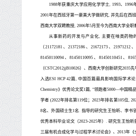
1988年获重庆大学应用化学学士, 1993、1996
2001年在西班牙第一豪美大学做研究,
并先后在西班牙
西南大学双聘教授, 2006年5月至今为西南大学全职
从事新药的开发与产业化,
主要在唑类药物
（
21172181、21372186、21672173、21971212
81450110094、81450110095、81450110451、8165
（
CSTC2012jjB10026
）
、西南大学创新研究2035
入选ESI HCP 42篇,
中国百篇最具影响国际学术论文
Chemistry》优秀论文奖1篇, “领跑者5000—中
学者 (2022年排名第119位；2023年排名第105位,
8
名、外国硕士生1名.
指导的研究生王怡昕、李书锐
优秀本科毕业论文
（2
023-2025
年）. 研究生王怡昕
三届有机合成化学与过程学术讨论会》、2013年