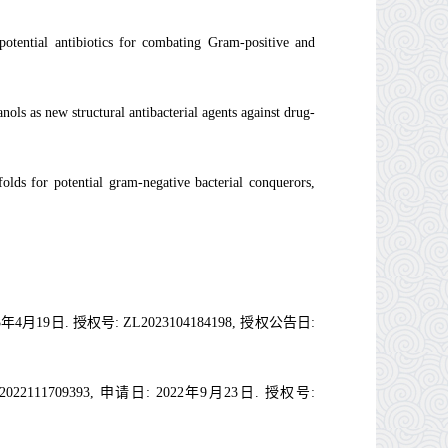
potential antibiotics for combating Gram-positive and
nols as new structural antibacterial agents against drug-
ffolds for potential gram-negative bacterial conquerors,
19日. 授权号: ZL2023104184198, 授权公告日:
709393, 申请日: 2022年9月23日. 授权号: