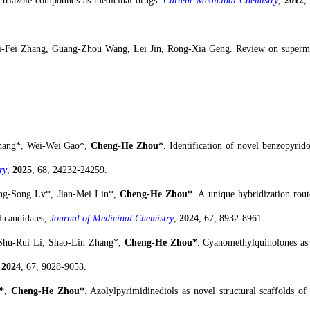
 triazole compounds as medicinal drugs.
Current Medicinal Chemistry
,
2012
,
ei-Fei Zhang, Guang-Zhou Wang, Lei Jin, Rong-Xia Geng.
Review on
superm
Zhang*, Wei-Wei Gao*,
Cheng-He Zhou*
. Identification of
n
ovel
b
enzopyrid
ry
,
2025
, 68, 24232-24259.
ing-Song Lv*, Jian-Mei Lin*,
Cheng-He Zhou*
. A unique hybridization rout
l candidates,
Journal of Medicinal Chemistry
,
2024
, 67, 8932-8961.
 Shu-Rui Li, Shao-Lin Zhang*,
Cheng-He Zhou*
. Cyanomethylquinolones as 
,
2024
, 67, 9028-9053.
*
,
Cheng-He Zhou*
. Azolylpyrimidinediols as novel structural scaffolds o