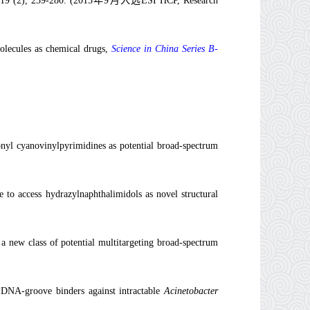
 19 (2), 239-280. (2015年9月入选ESI HCP, Research
olecules as
chemical
drugs,
Science in China Series B-
onyl
c
yanovinylpyrimidines as
p
otential
b
road-
s
pectrum
e to access hydrazylnaphthalimidols as novel structural
a new class of potential multitargeting broad-spectrum
f
DNA
-groove binders against intractable
Acinetobacter