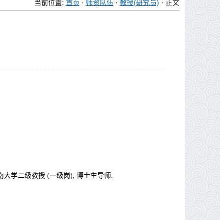
当前位置:
首页
·
师资队伍
·
教授(研究员)
· 正文
南大学二级教授
(一级岗
),
博士生导师
.