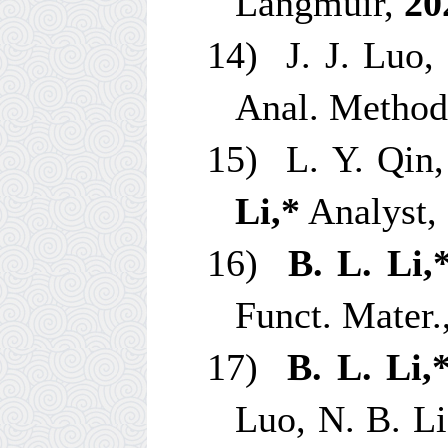
Langmuir
,
20
14)
J. J. Luo,
Anal. Method
15)
L. Y. Qin
Li,*
Analyst
,
16)
B. L. Li,
Funct. Mater.
17)
B. L. Li,
Luo, N. B. L