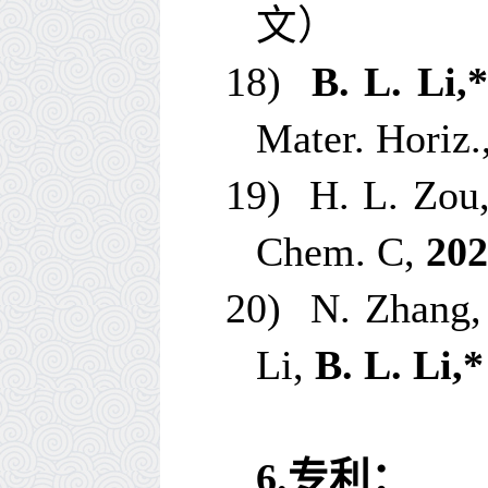
文）
18)
B. L. Li,
Mater. Horiz.
19)
H. L. Zou
Chem. C
,
20
20)
N. Zhang,
Li,
B. L. Li,*
6.
专利：