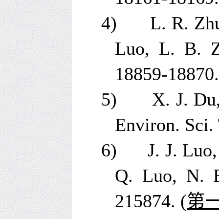
4)
L. R. Zhu
Luo, L. B. 
18859-18870.
5)
X. J. Du
Environ. Sci.
6)
J. J. Luo
Q. Luo, N. 
215874.
(
第