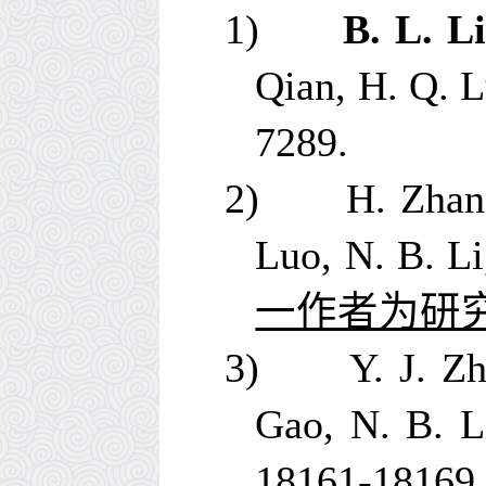
1)
B. L. Li
Qian, H. Q. L
7289.
2)
H. Zhan
Luo, N. B. L
一作者为研
3)
Y. J. Z
Gao, N. B. L
18161-18169