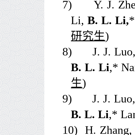
7)
Y. J. Zh
Li,
B. L. Li,
*
研究生
)
8)
J. J. Lu
B. L. Li
,*
Na
生
)
9)
J. J. Luo
B. L. Li
,*
La
10)
H. Zhang, 