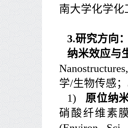
南大学化学化
3.
研究方向
纳米效应与
Nanostructures
学
/
生物传感；
1)
原位纳
硝酸纤维素
(
Environ. Sci.