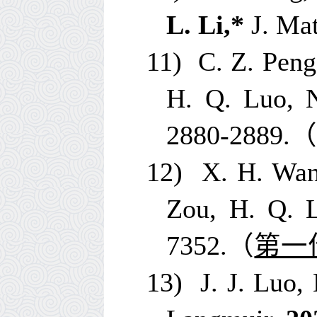
L. Li,*
J. Ma
11)
C. Z. Peng
H. Q. Luo, N
2880-2889.
12)
X. H. Wan
Zou, H. Q. 
7352.
（
第一
13)
J. J. Luo,