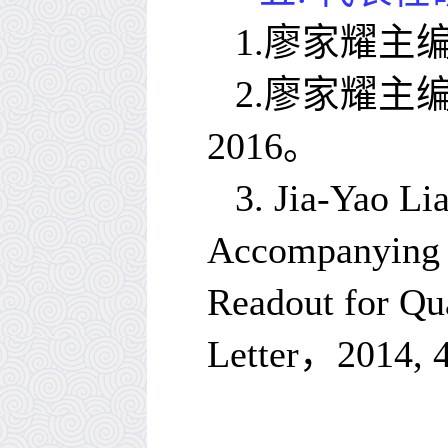
1.
廖家耀主
2.
廖家耀主
2016
。
3.
Jia-Yao Li
Accompanying 
Readout for Qu
Letter
，
2014, 