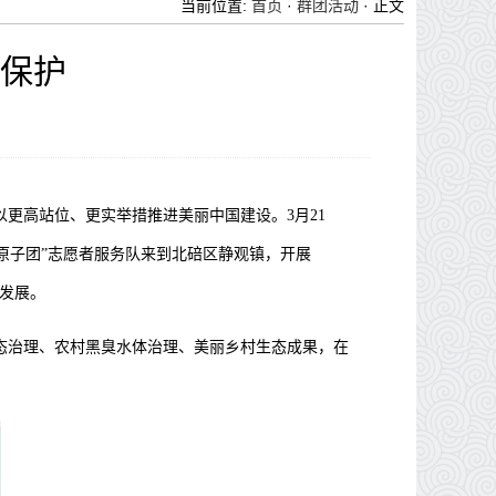
当前位置:
首页
·
群团活动
· 正文
态保护
以更高站位、更实举措推进美丽中国建设。
3
月
21
原子团”志愿者服务队
来到北碚区静观镇，开展
量发展。
态治理、农村黑臭水体治理、美丽乡村生态成果，在