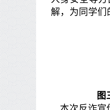
解
，为
同学
们
图
本次反诈宣