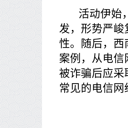
活动
伊
始
发，形势严峻
性
。
随后
，
西
案例，
从电信
被诈骗后应采
常见的电信
网